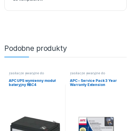
Podobne produkty
zasilacze awaryjne do
zasilacze awaryjne do
komputerów
komputerów
APC UPS wymienny moduł
APC – Service Pack 3 Year
bateryjny RBC4
Warranty Extension