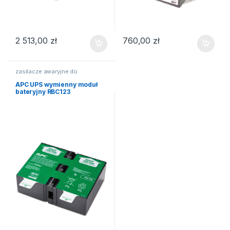
2 513,00
zł
760,00
zł
zasilacze awaryjne do
komputerów
APC UPS wymienny moduł
bateryjny RBC123