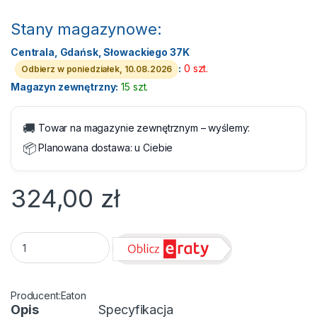
Stany magazynowe:
Centrala, Gdańsk, Słowackiego 37K
:
0 szt.
Odbierz w poniedziałek, 10.08.2026
Magazyn zewnętrzny:
15 szt.
🚚
Towar na magazynie zewnętrznym – wyślemy:
📦
Planowana dostawa:
u Ciebie
324,00
zł
Zasilacz awaryjny UPS - Eaton 5E 700 2xDIN G2 quantity
Eaton
Opis
Specyfikacja