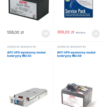
399,00
zł
556,00
zł
459,00
zł
zasilacze awaryjne do
zasilacze awaryjne do
komputerów
komputerów
APC UPS wymienny moduł
APC UPS wymienny moduł
bateryjny RBC43
bateryjny RBC48