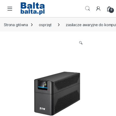
Skip to navigation
Skip to content
Open
0
Strona główna
osprzęt
zasilacze awaryjne do komp
🔍