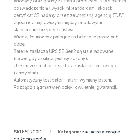
Wiodący oraz godny zaufania producent, z wieloletnim
doświadczeniem i wysokimi standardami jakości:
certyfikat CE nadany przez zewnętrzną agencję (TUV)
zgodnie z najnowszymi międzynarodowymi
standardami bezpieczeństwa.
Wiedz, że możesz polegać na bateriach przez całą
dobę:
Baterie zasilacza UPS 5E Gen2 są stale ładowane
(nawet gdy zasilacz jest wyłączony).
UPS może uruchomić się bez zasilania sieciowego
(zimny start).
Automatyczny test baterii i alarm wymiany baterii.
Pozbądź się zmartwień dzięki dwuletniej gwarancji.
SKU:
5E700D
Kategoria:
zasilacze awaryjne
do komputerów