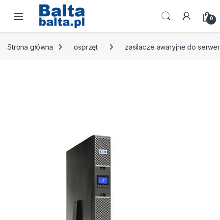
Skip to navigation
Skip to content
Open
0
Strona główna
osprzęt
zasilacze awaryjne do serwe