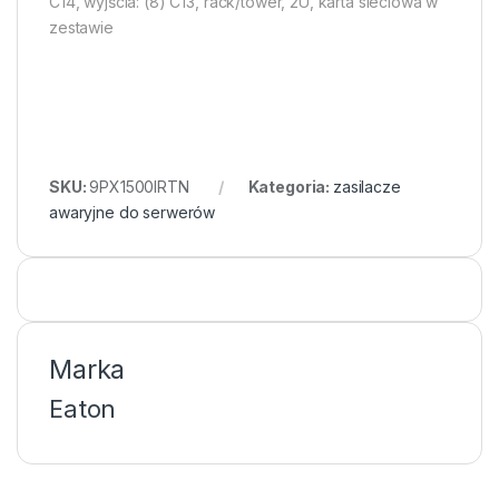
C14, wyjścia: (8) C13, rack/tower, 2U, karta sieciowa w
zestawie
SKU:
9PX1500IRTN
Kategoria:
zasilacze
awaryjne do serwerów
Marka
Eaton