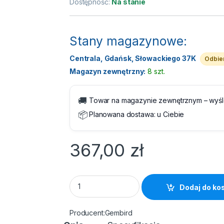
Dostępność:
Na stanie
Stany magazynowe:
Centrala, Gdańsk, Słowackiego 37K
Odbier
Magazyn zewnętrzny:
8 szt.
🚚
Towar na magazynie zewnętrznym – wyś
📦
Planowana dostawa:
u Ciebie
367,00
zł
Zasilacz awaryjny UPS - EnerGenie UPS Line
Dodaj do ko
Gembird