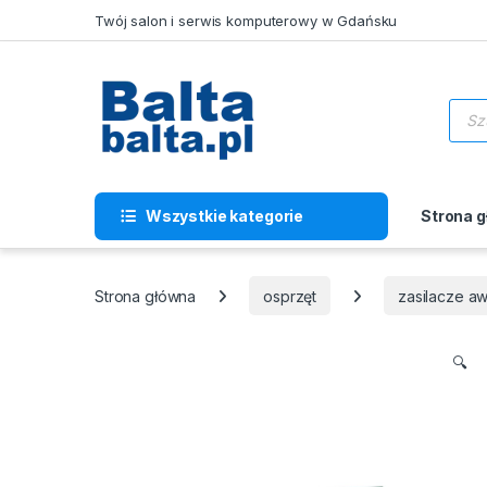
Skip to navigation
Skip to content
Twój salon i serwis komputerowy w Gdańsku
Wysz
Wszystkie kategorie
Strona 
Strona główna
osprzęt
zasilacze a
🔍