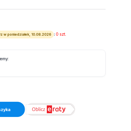
:
0 szt.
z w poniedziałek, 10.08.2026
lemy:
-Interactive 1200VA quantity
szyka