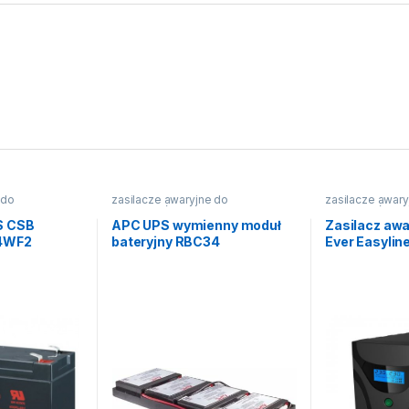
 do
zasilacze awaryjne do
zasilacze awary
komputerów
komputerów
S CSB
APC UPS wymienny moduł
Zasilacz awa
34WF2
bateryjny RBC34
Ever Easylin