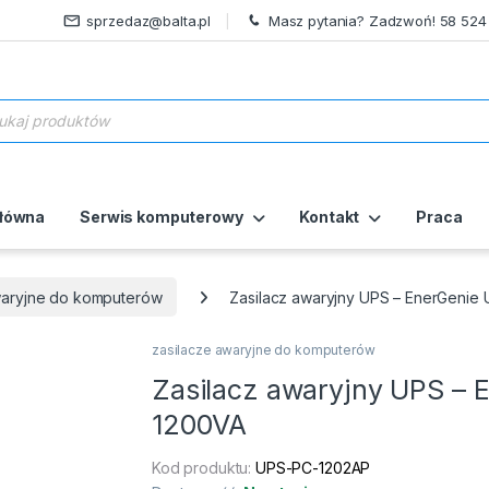
sprzedaz@balta.pl
Masz pytania? Zadzwoń! 58 524
ukiwarka produktów
główna
Serwis komputerowy
Kontakt
Praca
waryjne do komputerów
Zasilacz awaryjny UPS – EnerGenie 
zasilacze awaryjne do komputerów
Zasilacz awaryjny UPS – E
1200VA
Kod produktu:
UPS-PC-1202AP