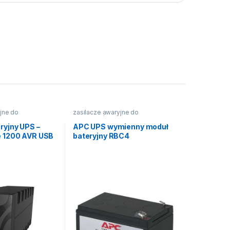
jne do
zasilacze awaryjne do
komputerów
ryjny UPS –
APC UPS wymienny moduł
e 1200 AVR USB
bateryjny RBC4