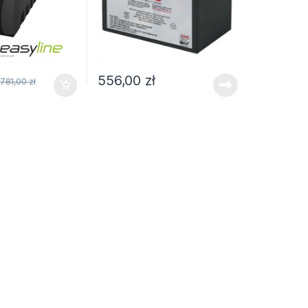
556,00
zł
781,00
zł