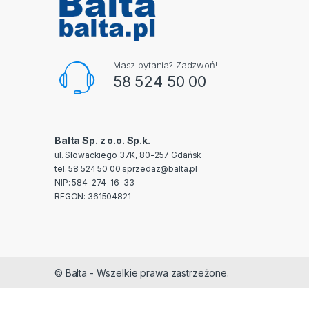
Masz pytania? Zadzwoń!
58 524 50 00
Balta Sp. z o.o. Sp.k.
ul. Słowackiego 37K, 80-257 Gdańsk
tel. 58 524 50 00
sprzedaz@balta.pl
NIP: 584-274-16-33
REGON: 361504821
© Balta - Wszelkie prawa zastrzeżone.