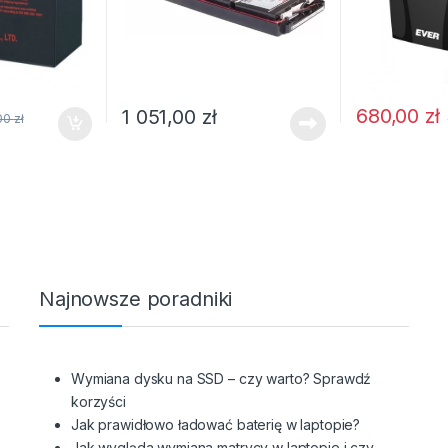
680,00
zł
1 051,00
zł
,00
zł
Najnowsze poradniki
Wymiana dysku na SSD – czy warto? Sprawdź
korzyści
Jak prawidłowo ładować baterię w laptopie?
Jak wygląda wymiana matrycy w laptopie i czy