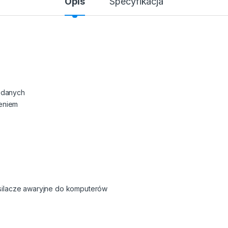
Opis
Specyfikacja
 danych
eniem
silacze awaryjne do komputerów