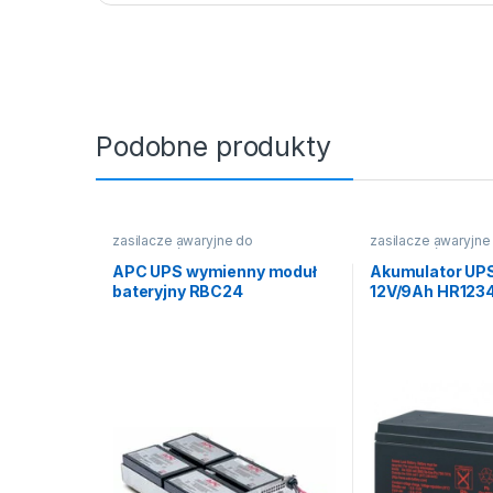
Podobne produkty
zasilacze awaryjne do
zasilacze awaryjne
komputerów
komputerów
APC UPS wymienny moduł
Akumulator UP
bateryjny RBC24
12V/9Ah HR12