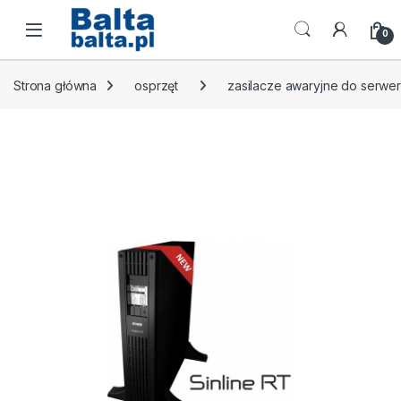
Skip to navigation
Skip to content
Open
0
Strona główna
osprzęt
zasilacze awaryjne do serwe