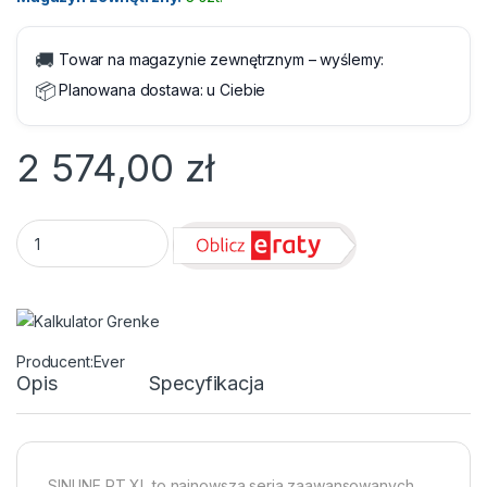
🚚
Towar na magazynie zewnętrznym – wyślemy:
📦
Planowana dostawa:
u Ciebie
2 574,00
zł
Zasilacz awaryjny UPS - Ever Sinline RT XL 850 quantity
Ever
Opis
Specyfikacja
SINLINE RT XL to najnowsza seria zaawansowanych