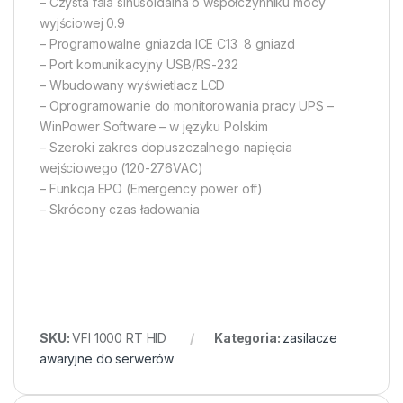
– Czysta fala sinusoidalna o współczynniku mocy
wyjściowej 0.9
– Programowalne gniazda ICE C13  8 gniazd
– Port komunikacyjny USB/RS-232
– Wbudowany wyświetlacz LCD
– Oprogramowanie do monitorowania pracy UPS –
WinPower Software – w języku Polskim
– Szeroki zakres dopuszczalnego napięcia
wejściowego (120-276VAC)
– Funkcja EPO (Emergency power off)
– Skrócony czas ładowania
SKU:
VFI 1000 RT HID
Kategoria:
zasilacze
awaryjne do serwerów