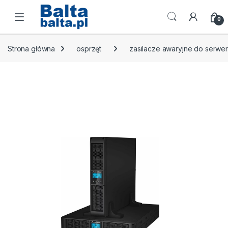
Skip to navigation
Skip to content
Open
0
Strona główna
osprzęt
zasilacze awaryjne do serwe