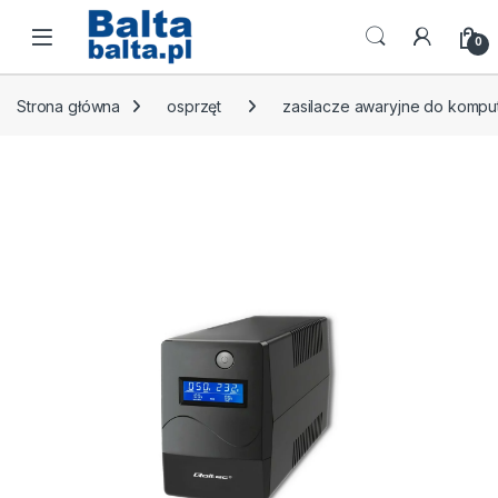
Skip to navigation
Skip to content
Open
0
Strona główna
osprzęt
zasilacze awaryjne do komp