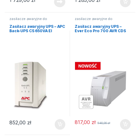
1 729,00
zł
1 283,00
zł
zasilacze awaryjne do
zasilacze awaryjne do
komputerów
komputerów
Zasilacz awaryjny UPS – APC
Zasilacz awaryjny UPS –
Back-UPS CS 650VA EI
Ever Eco Pro 700 AVR CDS
817,00
zł
852,00
zł
940,00
zł