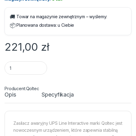
🚚
Towar na magazynie zewnętrznym – wyślemy:
📦
Planowana dostawa:
u Ciebie
221,00
zł
Zasilacz awaryjny UPS - Qoltec Monolith 650VA quantity
Qoltec
Opis
Specyfikacja
Zasilacz awaryjny UPS Line Interactive marki Qoltec jest
nowoczesnym urządzeniem, które zapewnia stabilną