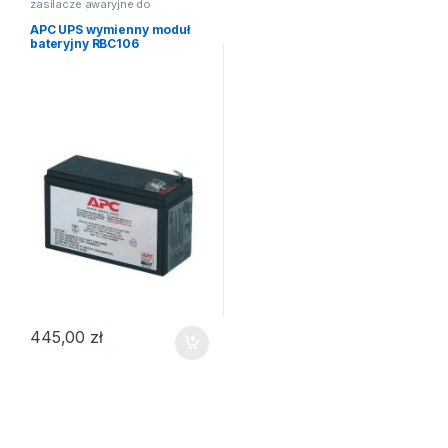
zasilacze awaryjne do
komputerów
APC UPS wymienny moduł
bateryjny RBC106
445,00
zł