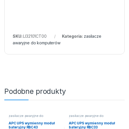
SKU:
LI32101CT00
Kategoria:
zasilacze
awaryjne do komputerów
Podobne produkty
zasilacze awaryjne do
zasilacze awaryjne do
komputerów
komputerów
APC UPS wymienny moduł
APC UPS wymienny moduł
bateryjny RBC43
bateryjny RBC33