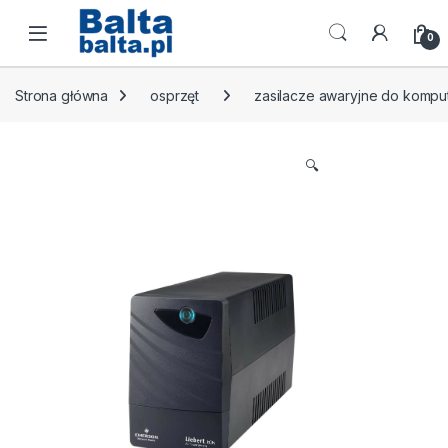
Skip to navigation
Skip to content
Open
0
Strona główna
osprzęt
zasilacze awaryjne do komp
🔍