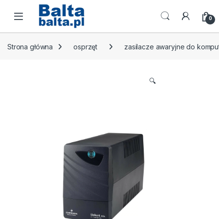
Skip to navigation
Skip to content
Open
0
Strona główna
osprzęt
zasilacze awaryjne do komp
🔍