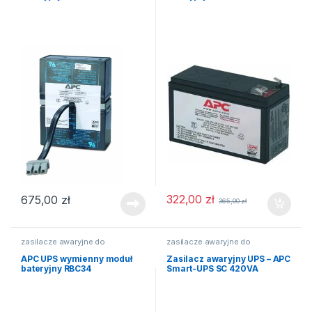
322,00
zł
675,00
zł
365,00
zł
zasilacze awaryjne do
zasilacze awaryjne do
komputerów
komputerów
APC UPS wymienny moduł
Zasilacz awaryjny UPS – APC
bateryjny RBC34
Smart-UPS SC 420VA