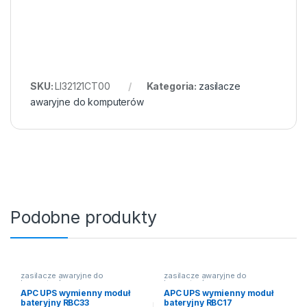
SKU:
LI32121CT00
Kategoria:
zasilacze
awaryjne do komputerów
Podobne produkty
zasilacze awaryjne do
zasilacze awaryjne do
komputerów
komputerów
APC UPS wymienny moduł
APC UPS wymienny moduł
bateryjny RBC33
bateryjny RBC17