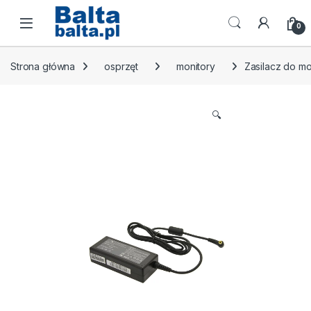
Skip to navigation
Skip to content
Open
0
Strona główna
osprzęt
monitory
Zasilacz do mo
🔍