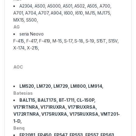
A2304, A500, A5000, A501, A502, A505, A700,
A701, A704, A707, A904, I600, I610, MJ15, MJ175,
MX15, S500,
AG
seria Neovo
F-415, F-417, F-419, M-15, S-17, S-18, S-19, S15T, S15V,
X-174, X-215,
AOC
LM520, LM720, LM729, LM800, LM914,
Batesias
BALT15, BALT17S, BT-1711, CL-150P,
V171RTNRA, V171RUXRA, V171RUXRSA,
V172RTNRA, V175RUXRA, V175RUXRSA, VMT201-
1-D,
Benq
FP2081, FP450, FP547, FP553, FP557, FP563,