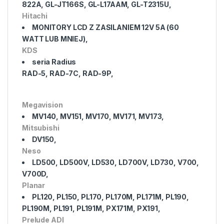
822A, GL-JT166S, GL-L17AAM, GL-T2315U,
Hitachi
MONITORY LCD Z ZASILANIEM 12V 5A (60
WATT LUB MNIEJ),
KDS
seria Radius
RAD-5, RAD-7C, RAD-9P,
Megavision
MV140, MV151, MV170, MV171, MV173,
Mitsubishi
DV150,
Neso
LD500, LD500V, LD530, LD700V, LD730, V700,
V700D,
Planar
PL120, PL150, PL170, PL170M, PL171M, PL190,
PL190M, PL191, PL191M, PX171M, PX191,
Prelude ADI