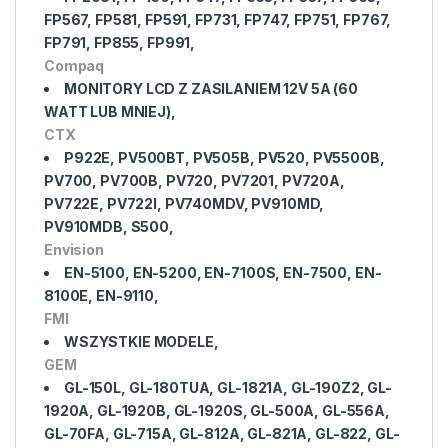
FP567, FP581, FP591, FP731, FP747, FP751, FP767,
FP791, FP855, FP991,
Compaq
MONITORY LCD Z ZASILANIEM 12V 5A (60
WATT LUB MNIEJ),
CTX
P922E, PV500BT, PV505B, PV520, PV5500B,
PV700, PV700B, PV720, PV7201, PV720A,
PV722E, PV722I, PV740MDV, PV910MD,
PV910MDB, S500,
Envision
EN-5100, EN-5200, EN-7100S, EN-7500, EN-
8100E, EN-9110,
FMI
WSZYSTKIE MODELE,
GEM
GL-150L, GL-180TUA, GL-1821A, GL-190Z2, GL-
1920A, GL-1920B, GL-1920S, GL-500A, GL-556A,
GL-70FA, GL-715A, GL-812A, GL-821A, GL-822, GL-