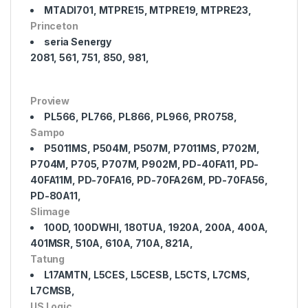
MTADI701, MTPRE15, MTPRE19, MTPRE23,
Princeton
seria Senergy
2081, 561, 751, 850, 981,
Proview
PL566, PL766, PL866, PL966, PRO758,
Sampo
P5011MS, P504M, P507M, P7011MS, P702M,
P704M, P705, P707M, P902M, PD-40FA11, PD-
40FA11M, PD-70FA16, PD-70FA26M, PD-70FA56,
PD-80A11,
Slimage
100D, 100DWHI, 180TUA, 1920A, 200A, 400A,
401MSR, 510A, 610A, 710A, 821A,
Tatung
L17AMTN, L5CES, L5CESB, L5CTS, L7CMS,
L7CMSB,
US Logic