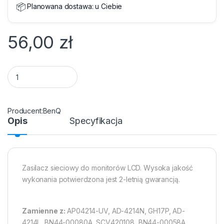
📦
Planowana dostawa:
u Ciebie
56,00
zł
Zasilacz do monitora LCD Benq, AOC, Acer 12V 5A - 5.5x 2.5 pi
BenQ
Opis
Specyfikacja
Zasilacz sieciowy do monitorów LCD. Wysoka jakość
wykonania potwierdzona jest 2-letnią gwarancją.
Zamienne z:
AP04214-UV, AD-4214N, GH17P, AD-
4214L, BN44-00080A, SCV420108, BN44-00058A,