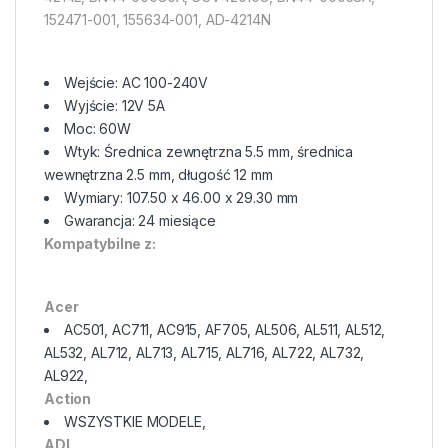
152471-001, 155634-001, AD-4214N
Wejście: AC 100-240V
Wyjście: 12V 5A
Moc: 60W
Wtyk: Średnica zewnętrzna 5.5 mm, średnica
wewnętrzna 2.5 mm, długość 12 mm
Wymiary: 107.50 x 46.00 x 29.30 mm
Gwarancja: 24 miesiące
Kompatybilne z:
Acer
AC501, AC711, AC915, AF705, AL506, AL511, AL512,
AL532, AL712, AL713, AL715, AL716, AL722, AL732,
AL922,
Action
WSZYSTKIE MODELE,
ADI