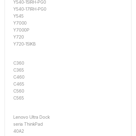
Y540-15IRH-PG0
Y540-17IRH-PG0
Y545
Y7000
Y7000P
Y720
Y720-15IKB
C360
C365
C460
C465
C560
C565
Lenovo Ultra Dock
seria ThinkPad
40A2