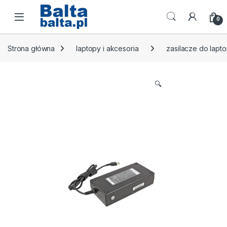
Skip to navigation
Skip to content
Open
0
Strona główna
laptopy i akcesoria
zasilacze do lapt
🔍