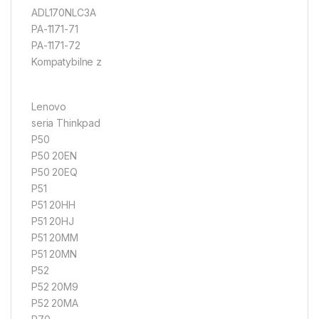
ADL170NLC3A
PA-1171-71
PA-1171-72
Kompatybilne z
Lenovo
seria Thinkpad
P50
P50 20EN
P50 20EQ
P51
P51 20HH
P51 20HJ
P51 20MM
P51 20MN
P52
P52 20M9
P52 20MA