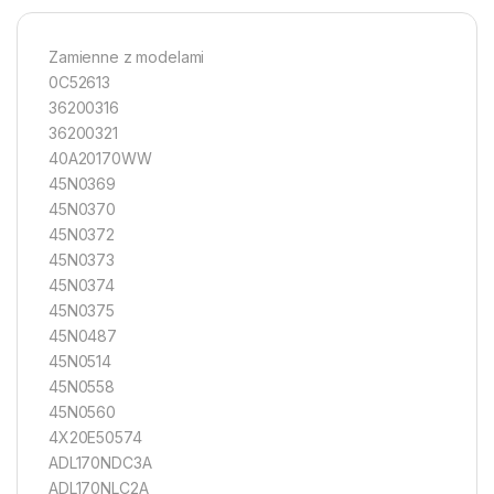
Zamienne z modelami
0C52613
36200316
36200321
40A20170WW
45N0369
45N0370
45N0372
45N0373
45N0374
45N0375
45N0487
45N0514
45N0558
45N0560
4X20E50574
ADL170NDC3A
ADL170NLC2A