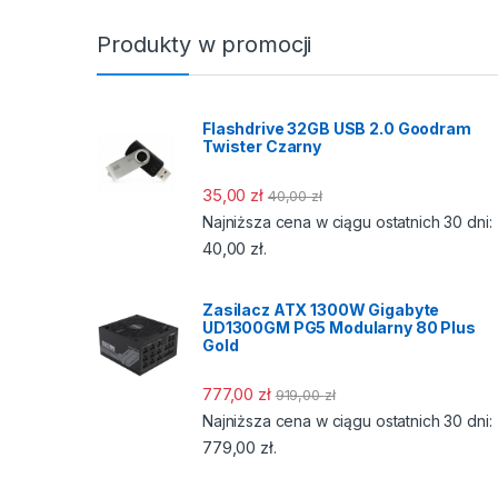
Produkty w promocji
Flashdrive 32GB USB 2.0 Goodram
Twister Czarny
35,00
zł
40,00
zł
Najniższa cena w ciągu ostatnich 30 dni:
40,00
zł
.
Zasilacz ATX 1300W Gigabyte
UD1300GM PG5 Modularny 80 Plus
Gold
777,00
zł
919,00
zł
Najniższa cena w ciągu ostatnich 30 dni:
779,00
zł
.