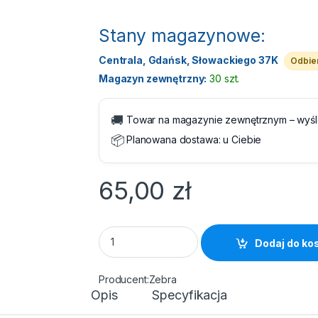
Stany magazynowe:
Centrala, Gdańsk, Słowackiego 37K
Odbier
Magazyn zewnętrzny:
30 szt.
🚚
Towar na magazynie zewnętrznym – wyś
📦
Planowana dostawa:
u Ciebie
65,00
zł
Zebra Kabel ładująco-komunikacyjny 1m USB
Dodaj do ko
Zebra
Opis
Specyfikacja