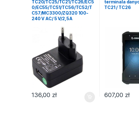
TC20/TC25/TC21/TC26/EC5
terminala dany
0/EC55/TC51/TC56/TC52/T
TC21 / TC26
C57/MC3300/ZQ320 100-
240 V AC/ 5 V/2,5A
136,00
zł
607,00
zł