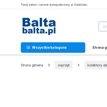
Skip to navigation
Skip to content
Twój salon i serwis komputerowy w Gdańsku
Wysz
Wszystkie kategorie
Strona 
Strona główna
osprzęt
kolektory d