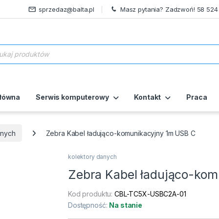
sprzedaz@balta.pl
Masz pytania? Zadzwoń! 58 524
ukiwarka produktów
główna
Serwis komputerowy
Kontakt
Praca
anych
Zebra Kabel ładująco-komunikacyjny 1m USB C
kolektory danych
Zebra Kabel ładująco-kom
Kod produktu:
CBL-TC5X-USBC2A-01
Dostępność:
Na stanie