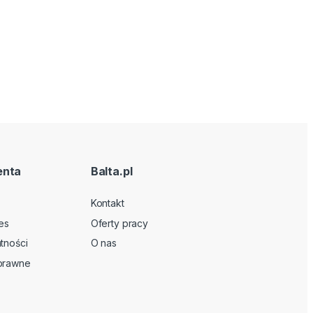
enta
Balta.pl
Kontakt
es
Oferty pracy
tności
O nas
 prawne