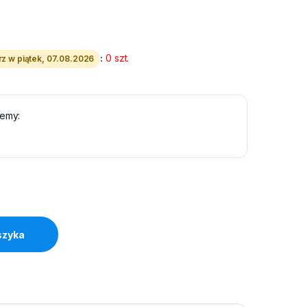
:
0 szt.
z w piątek, 07.08.2026
lemy:
 C quantity
szyka