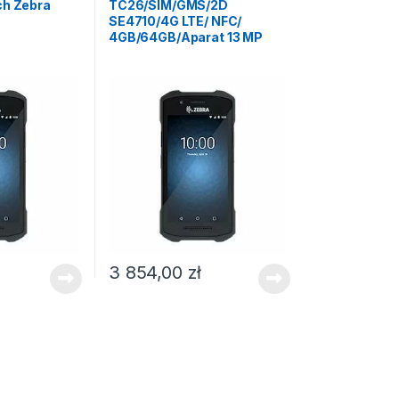
ch Zebra
TC26/SIM/GMS/2D
SE4710/4G LTE/ NFC/
4GB/64GB/Aparat 13 MP
3 854,00
zł