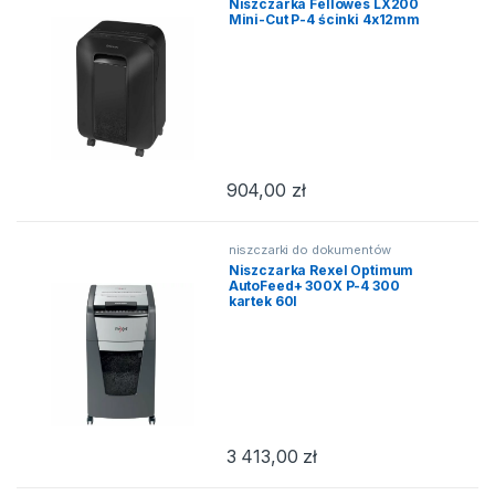
Niszczarka Fellowes LX200
Mini-Cut P-4 ścinki 4x12mm
904,00
zł
niszczarki do dokumentów
Niszczarka Rexel Optimum
AutoFeed+ 300X P-4 300
kartek 60l
3 413,00
zł