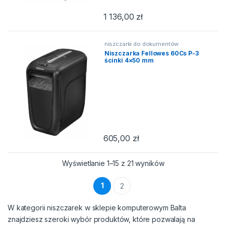
1 136,00
zł
niszczarki do dokumentów
Niszczarka Fellowes 60Cs P-3
ścinki 4×50 mm
605,00
zł
Posortowane wedł
Wyświetlanie 1–15 z 21 wyników
1
2
W kategorii niszczarek w sklepie komputerowym Balta
znajdziesz szeroki wybór produktów, które pozwalają na