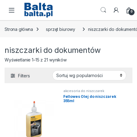
Skip to navigation
Skip to content
Open
0
Strona główna
sprzęt biurowy
niszczarki do dokumen
niszczarki do dokumentów
Posortowane według popularności
Wyświetlanie 1–15 z 21 wyników
Filters
akcesoria do niszczarek
Fellowes Olej do niszczarek
355ml