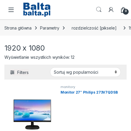
Skip to navigation
Skip to content
Open
0
Strona główna
Parametry
rozdzielczość [piksele]
1
1920 x 1080
Posortowane według popular
Wyświetlanie wszystkich wyników: 12
Filters
monitory
Monitor 27″ Philips 273V7QDSB