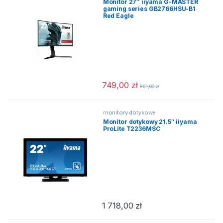
Monitor 27″ iiyama G-MASTER
gaming series GB2766HSU-B1
Red Eagle
749,00
zł
861,00
zł
monitory dotykowe
Monitor dotykowy 21.5″ iiyama
ProLite T2236MSC
1 718,00
zł