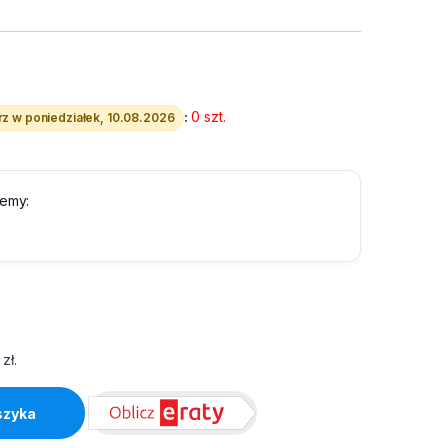
:
0 szt.
z w poniedziałek, 10.08.2026
lemy:
0
zł
.
es GB2766HSU-B1 Red Eagle quantity
szyka