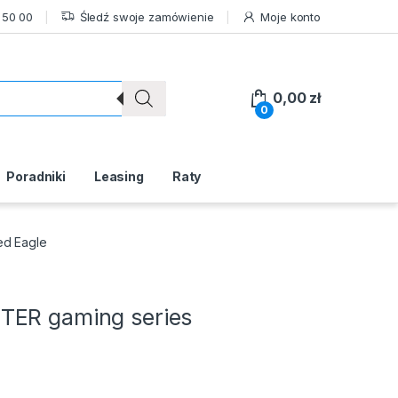
 50 00
Śledź swoje zamówienie
Moje konto
0,00
zł
0
Poradniki
Leasing
Raty
ed Eagle
TER gaming series