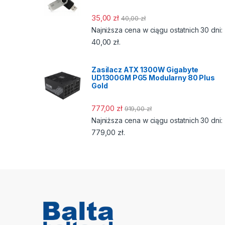
35,00
zł
40,00
zł
Najniższa cena w ciągu ostatnich 30 dni:
40,00
zł
.
Zasilacz ATX 1300W Gigabyte
UD1300GM PG5 Modularny 80 Plus
Gold
777,00
zł
919,00
zł
Najniższa cena w ciągu ostatnich 30 dni:
779,00
zł
.