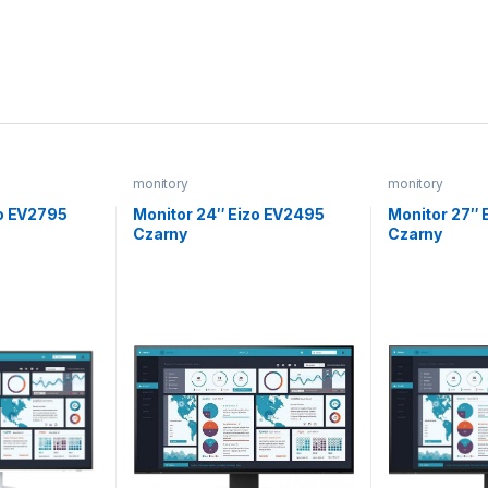
monitory
monitory
zo EV2795
Monitor 24″ Eizo EV2495
Monitor 27″ 
Czarny
Czarny