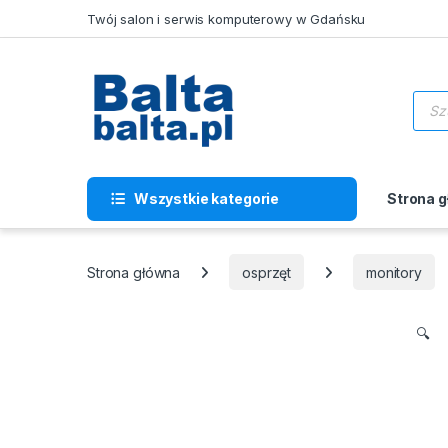
Skip to navigation
Skip to content
Twój salon i serwis komputerowy w Gdańsku
Wysz
Wszystkie kategorie
Strona 
Strona główna
osprzęt
monitory
🔍