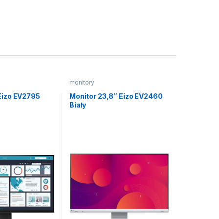
monitory
Eizo EV2795
Monitor 23,8″ Eizo EV2460
Biały