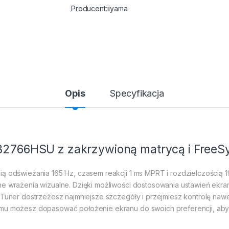
iiyama
Opis
Specyfikacja
GB2766HSU z zakrzywioną matrycą i Free
ią odświeżania 165 Hz, czasem reakcji 1 ms MPRT i rozdzielczością 
ne wrażenia wizualne. Dzięki możliwości dostosowania ustawień ekr
k Tuner dostrzeżesz najmniejsze szczegóły i przejmiesz kontrolę na
emu możesz dopasować położenie ekranu do swoich preferencji, aby 