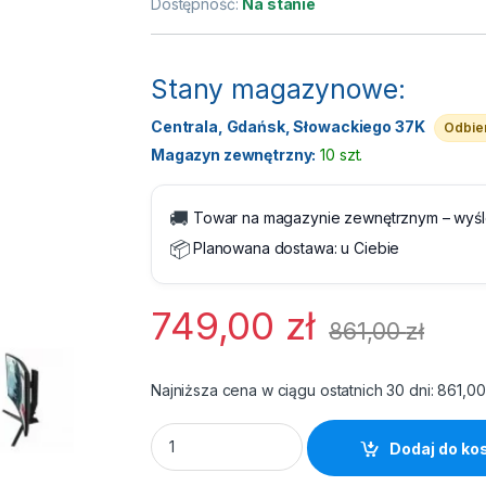
Dostępność:
Na stanie
Stany magazynowe:
Centrala, Gdańsk, Słowackiego 37K
Odbier
Magazyn zewnętrzny:
10 szt.
🚚
Towar na magazynie zewnętrznym – wyś
📦
Planowana dostawa:
u Ciebie
749,00
zł
861,00
zł
Najniższa cena w ciągu ostatnich 30 dni:
861,0
Monitor 27" iiyama G-MASTER gaming seri
Dodaj do ko