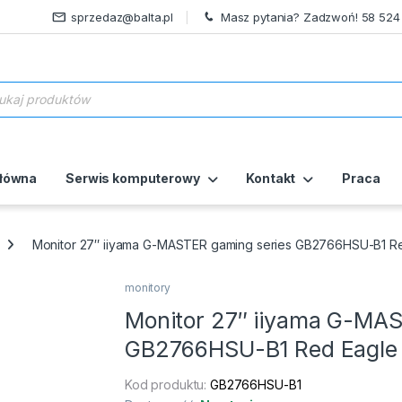
sprzedaz@balta.pl
Masz pytania? Zadzwoń! 58 524
ukiwarka produktów
główna
Serwis komputerowy
Kontakt
Praca
Monitor 27″ iiyama G-MASTER gaming series GB2766HSU-B1 R
monitory
Monitor 27″ iiyama G-MAS
GB2766HSU-B1 Red Eagle
Kod produktu:
GB2766HSU-B1