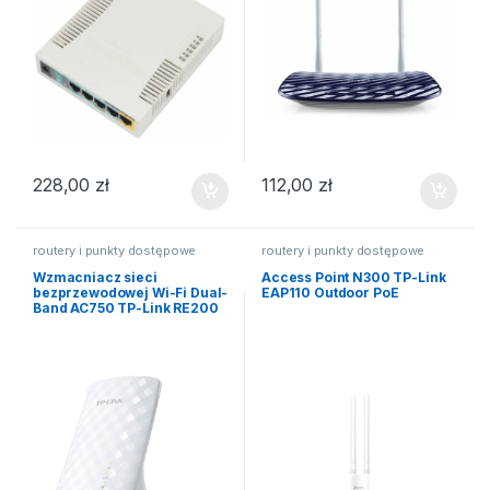
228,00
zł
112,00
zł
routery i punkty dostępowe
routery i punkty dostępowe
Wzmacniacz sieci
Access Point N300 TP-Link
bezprzewodowej Wi-Fi Dual-
EAP110 Outdoor PoE
Band AC750 TP-Link RE200