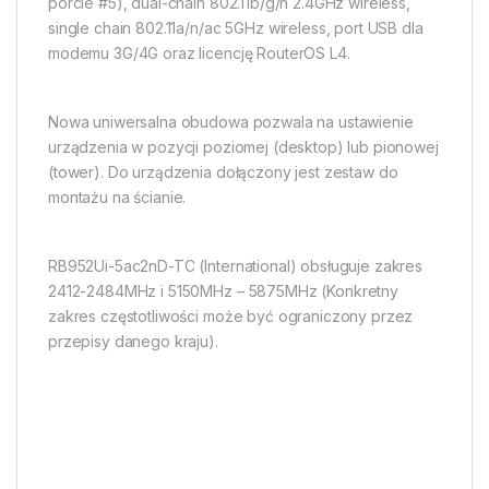
porcie #5), dual-chain 802.11b/g/n 2.4GHz wireless,
single chain 802.11a/n/ac 5GHz wireless, port USB dla
modemu 3G/4G oraz licencję RouterOS L4.
Nowa uniwersalna obudowa pozwala na ustawienie
urządzenia w pozycji poziomej (desktop) lub pionowej
(tower). Do urządzenia dołączony jest zestaw do
montażu na ścianie.
RB952Ui-5ac2nD-TC (International) obsługuje zakres
2412-2484MHz i 5150MHz – 5875MHz (Konkretny
zakres częstotliwości może być ograniczony przez
przepisy danego kraju).