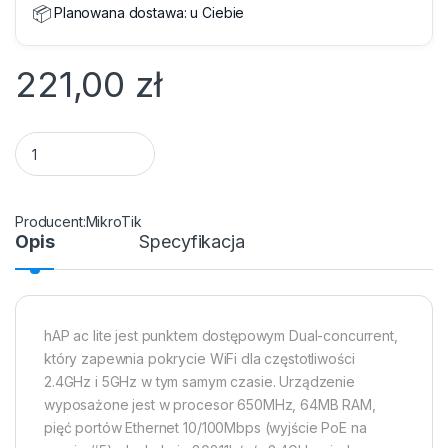
📦
Planowana dostawa:
u Ciebie
221,00
zł
Access Point MikroTik hAP ac lite TC quantity
MikroTik
Opis
Specyfikacja
hAP ac lite jest punktem dostępowym Dual-concurrent,
który zapewnia pokrycie WiFi dla częstotliwości
2.4GHz i 5GHz w tym samym czasie. Urządzenie
wyposażone jest w procesor 650MHz, 64MB RAM,
pięć portów Ethernet 10/100Mbps (wyjście PoE na