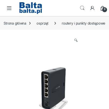
Skip to navigation
Skip to content
Open
0
Strona główna
osprzęt
routery i punkty dostępowe
🔍