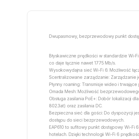
Dwupasmowy, bezprzewodowy punkt dostępo
Błyskawiczne prędkości w standardzie Wi-F
co daje łącznie nawet 1775 Mb/s.
Wysokowydajna sieć Wi-Fi 6: Możliwość łąc
Scentralizowane zarządzanie: Zarządzanie j
Płynny roaming: Transmisje wideo i trwające
Omada Mesh: Możliwość bezprzewodowego łąc
Obsługa zasilania PoE+: Dobór lokalizacji d
802.3at) oraz zasilania DC.
Bezpieczna sieć dla gości: Do dyspozycji jes
dostępu do sieci bezprzewodowych.
EAP610 to sufitowy punkt dostępowy Wi-Fi 6 
hotelach. Dzięki technologii Wi-Fi 6 prędk