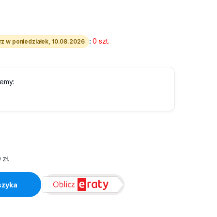
:
0 szt.
z w poniedziałek, 10.08.2026
lemy:
0
zł
.
10 quantity
szyka