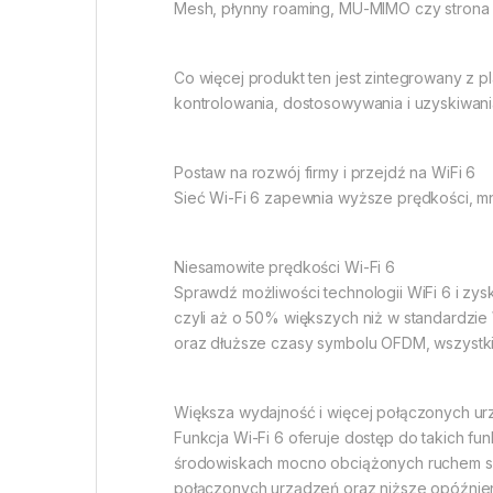
Mesh, płynny roaming, MU-MIMO czy strona p
Co więcej produkt ten jest zintegrowany z
kontrolowania, dostosowywania i uzyskiwani
Postaw na rozwój firmy i przejdź na WiFi 6
Sieć Wi-Fi 6 zapewnia wyższe prędkości, mn
Niesamowite prędkości Wi-Fi 6
Sprawdź możliwości technologii WiFi 6 i zy
czyli aż o 50% większych niż w standardzie
oraz dłuższe czasy symbolu OFDM, wszystki
Większa wydajność i więcej połączonych u
Funkcja Wi-Fi 6 oferuje dostęp do takich fu
środowiskach mocno obciążonych ruchem siec
połączonych urządzeń oraz niższe opóźnien