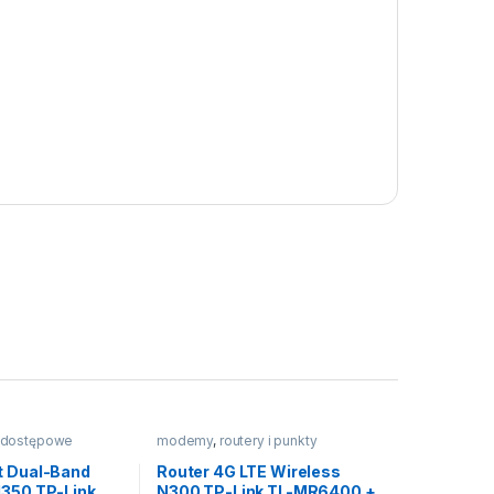
y dostępowe
modemy
,
routery i punkty
dostępowe
t Dual-Band
Router 4G LTE Wireless
1350 TP-Link
N300 TP-Link TL-MR6400 +