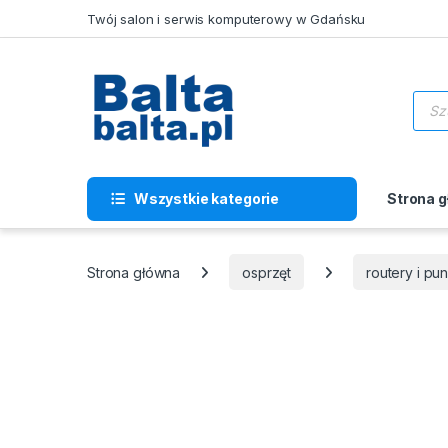
Skip to navigation
Skip to content
Twój salon i serwis komputerowy w Gdańsku
Wysz
Wszystkie kategorie
Strona 
Strona główna
osprzęt
routery i p