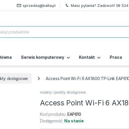
sprzedaz@balta.pl
Masz pytania? Zadzwoń! 58 524
ukiwarka produktów
główna
Serwis komputerowy
Kontakt
Praca
unkty dostępowe
Access Point Wi-Fi 6 AX1800 TP-Link EAP61
routery i punkty dostępowe
Access Point Wi-Fi 6 AX1
Kod produktu:
EAP610
Dostępność:
Na stanie