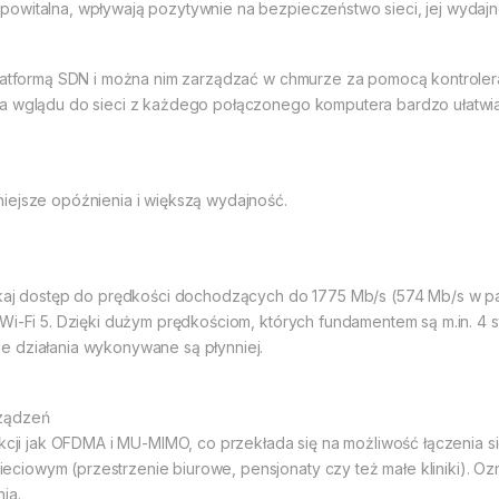
owitalna, wpływają pozytywnie na bezpieczeństwo sieci, jej wydajn
 platformą SDN i można nim zarządzać w chmurze za pomocą kontrol
a wglądu do sieci z każdego połączonego komputera bardzo ułatwia 
iejsze opóźnienia i większą wydajność.
skaj dostęp do prędkości dochodzących do 1775 Mb/s (574 Mb/s w pa
 Wi-Fi 5. Dzięki dużym prędkościom, których fundamentem są m.in. 4
e działania wykonywane są płynniej.
rządzeń
nkcji jak OFDMA i MU-MIMO, co przekłada się na możliwość łączenia si
iowym (przestrzenie biurowe, pensjonaty czy też małe kliniki). Oz
ia.