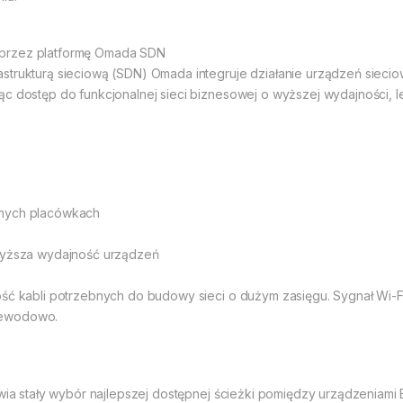
oprzez platformę Omada SDN
astrukturą sieciową (SDN) Omada integruje działanie urządzeń siec
ąc dostęp do funkcjonalnej sieci biznesowej o wyższej wydajności, 
żnych placówkach
 wyższa wydajność urządzeń
ość kabli potrzebnych do budowy sieci o dużym zasięgu. Sygnał Wi-F
zewodowo.
iwia stały wybór najlepszej dostępnej ścieżki pomiędzy urządzeniami