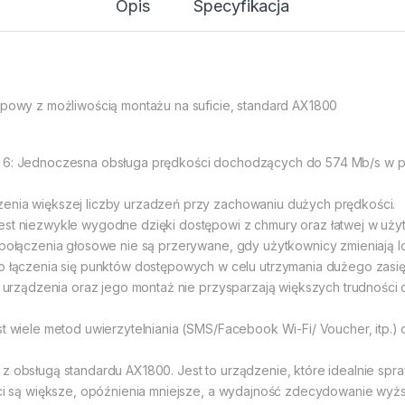
Opis
Specyfikacja
wy z możliwością montażu na suficie, standard AX1800
i 6: Jednoczesna obsługa prędkości dochodzących do 574 Mb/s w pa
zenia większej liczby urzadzeń przy zachowaniu dużych prędkości.
est niezwykle wygodne dzięki dostępowi z chmury oraz łatwej w użyt
 połączenia głosowe nie są przerywane, gdy użytkownicy zmieniają lo
zenia się punktów dostępowych w celu utrzymania dużego zasięgu s
la urządzenia oraz jego montaż nie przysparzają większych trudności 
t wiele metod uwierzytelniania (SMS/Facebook Wi-Fi/ Voucher, itp.) o
z obsługą standardu AX1800. Jest to urządzenie, które idealnie spra
ości są większe, opóźnienia mniejsze, a wydajność zdecydowanie wy