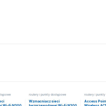
ostępowe
routery i punkty dostępowe
routery i punkt
eci
Wzmacniacz sieci
Access Poin
j Wi-Fi N300
bezprzewodowej Wi-Fi N300
Wireless AC