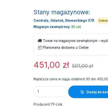
Stany magazynowe:
Centrala, Gdańsk, Słowackiego 37K
Odbier
Magazyn zewnętrzny:
30 szt.
🚚
Towar na magazynie zewnętrznym – wyś
📦
Planowana dostawa:
u Ciebie
451,00
zł
501,00
zł
Najniższa cena w ciągu ostatnich 30 dni:
455,0
Access Point Wi-Fi 6 AX1800 TP-Link EAP6
Dodaj do ko
TP-Link