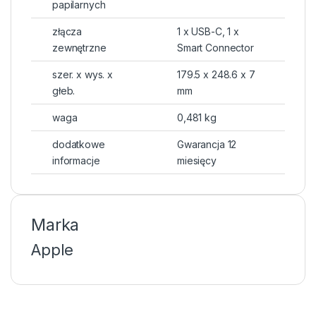
papilarnych
złącza
1 x USB-C, 1 x
zewnętrzne
Smart Connector
szer. x wys. x
179.5 x 248.6 x 7
głeb.
mm
waga
0,481 kg
dodatkowe
Gwarancja 12
informacje
miesięcy
Marka
Apple