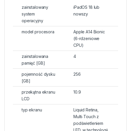
zainstalowany
iPadOS 18 lub
system
nowszy
operacyjny
model procesora
Apple A14 Bionic
(6-rdzeniowe
CPU)
zainstalowana
4
pamięć [GB]
pojemność dysku
256
[GB]
przekątna ekranu
10.9
LCD
typ ekranu
Liquid Retina,
Multi‑Touch z
podświetleniem
LED, w technologii