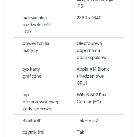
IPS
maksymalna
2360 x 1640
rozdzielczość
LCD
powierzchnia
Oleofobowa
matrycy
odporna na
odciski palców
typ karty
Apple A14 Bionic
graficznej
(4-rdzeniowe
GPU)
typ
WiFi 6 802.11ax +
bezprzewodowej
Cellular (5G)
karty sieciowej
Bluetooth
Tak – v 5.2
czytnik linii
Tak