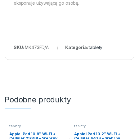
eksponuje używającą go osobę.
SKU:
MK473FD/A
Kategoria:
tablety
Podobne produkty
tablety
tablety
Apple iPad 10.9″ Wi-Fi +
Apple iPad 10.2″ Wi-Fi +
Cellular 256GB – Srebrny
Cellular 64GB – Srebrny