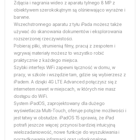
Zdjęcia i nagrania wideo z aparatu tylnego 8 MP z
obiektywem szerokokątnym są olśniewająco wyraźne i
barwne.
Wszechstronnego aparatu z tyłu iPada możesz także
używać do skanowania dokumentów i eksplorowania
rozszerzonej rzeczywistości.
Pobieraj pliki, strumieniuj filmy, pracuj z zespołem i
wgrywaj materiały możesz to wszystko robić
praktycznie z każdego miejsca.
Szybki interfejs WiFi zapewni łączność w domu, w
pracy, w szkole i wszędzie tam, gdzie się wybierzesz z
iPadem. A dzięki 4G LTE Advanced połączysz się z
internetem nawet w miejscach, w których nie masz
dostępu do WiFi.
System iPadOS, zaprojektowany dla dużego
wyświetlacza Multi-Touch, oferuje potężne możliwości i
jest łatwy w obsłudze. iPadOS 15 sprawia, że iPad
potrafi jeszcze więcej: przynosi bardziej intuicyjną
wielozadaniowość, nowe funkcje do wyszukiwania i
porządkowania informacji oraz udoskonalone