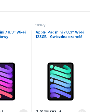
tablety
ni 7 8,3″ Wi-Fi
Apple iPad mini 7 8,3″ Wi-Fi
etowy
128GB – Gwiezdna szarość
zł
2 845,00
zł