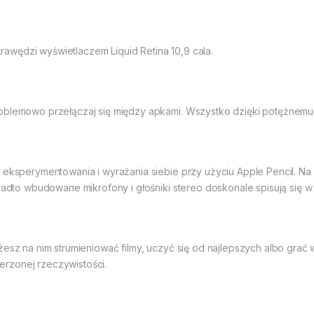
awędzi wyświetlaczem Liquid Retina 10,9 cala.
blemowo przełączaj się między apkami. Wszystko dzięki potężnemu czi
 eksperymentowania i wyrażania siebie przy użyciu Apple Pencil. Na
onadto wbudowane mikrofony i głośniki stereo doskonale spisują się 
żesz na nim strumieniować filmy, uczyć się od najlepszych albo gra
rzonej rzeczywistości.