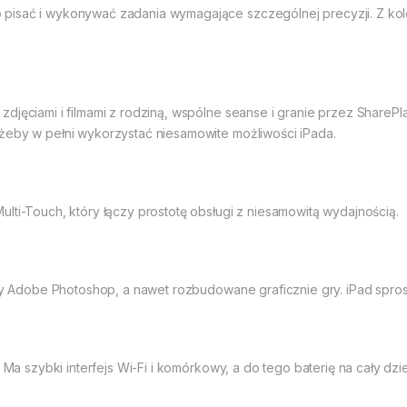
pisać i wykonywać zadania wymagające szczególnej precyzji. Z kol
djęciami i filmami z rodziną, wspólne seanse i granie przez SharePla
żeby w pełni wykorzystać niesamowite możliwości iPada.
lti-Touch, który łączy prostotę obsługi z niesamowitą wydajnością.
 czy Adobe Photoshop, a nawet rozbudowane graficznie gry. iPad spro
 Ma szybki interfejs Wi-Fi i komórkowy, a do tego baterię na cały dzi