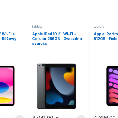
tablety
tablety
″ Wi-Fi +
Apple iPad 10.2″ Wi-Fi +
Apple iPad mi
 – Różowy
Cellular 256GB – Gwiezdna
512GB – Fiol
szarość
3 041,00
zł
4 396,00