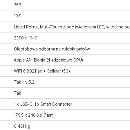
256
10.9
Liquid Retina, Multi‑Touch z podświetleniem LED, w technologi
2360 x 1640
Oleofobowa odporna na odciski palców
Apple A14 Bionic (4-rdzeniowe GPU)
WiFi 6 802.11ax + Cellular (5G)
Tak – v 5.2
Tak
1 x USB-C, 1 x Smart Connector
179.5 x 248.6 x 7 mm
0,481 kg