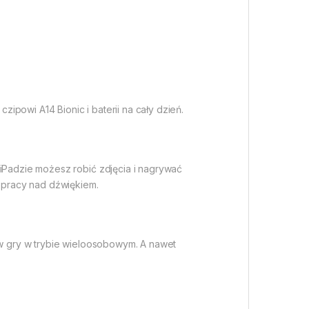
powi A14 Bionic i baterii na cały dzień.
 iPadzie możesz robić zdjęcia i nagrywać
w pracy nad dźwiękiem.
ć w gry w trybie wieloosobowym. A nawet