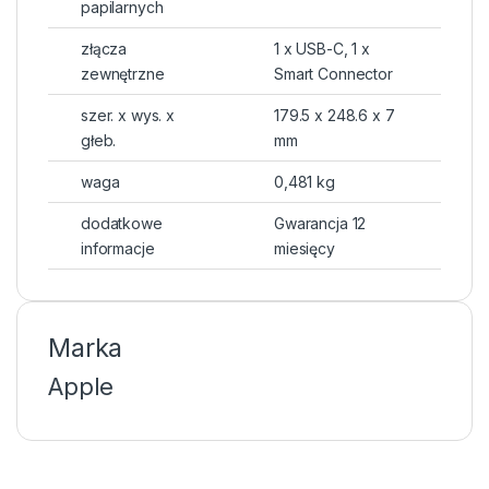
papilarnych
złącza
1 x USB-C, 1 x
zewnętrzne
Smart Connector
szer. x wys. x
179.5 x 248.6 x 7
głeb.
mm
waga
0,481 kg
dodatkowe
Gwarancja 12
informacje
miesięcy
Marka
Apple