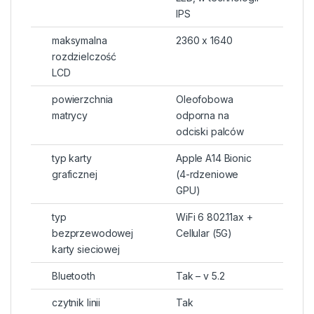
IPS
maksymalna
2360 x 1640
rozdzielczość
LCD
powierzchnia
Oleofobowa
matrycy
odporna na
odciski palców
typ karty
Apple A14 Bionic
graficznej
(4-rdzeniowe
GPU)
typ
WiFi 6 802.11ax +
bezprzewodowej
Cellular (5G)
karty sieciowej
Bluetooth
Tak – v 5.2
czytnik linii
Tak