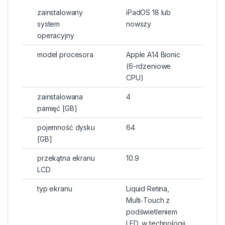
zainstalowany
iPadOS 18 lub
system
nowszy
operacyjny
model procesora
Apple A14 Bionic
(6-rdzeniowe
CPU)
zainstalowana
4
pamięć [GB]
pojemność dysku
64
[GB]
przekątna ekranu
10.9
LCD
typ ekranu
Liquid Retina,
Multi‑Touch z
podświetleniem
LED, w technologii