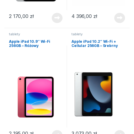
2 170,00
zł
4 396,00
zł
tablety
tablety
Apple iPad 10.9″ Wi-Fi
Apple iPad 10.2″ Wi-Fi +
256GB – Różowy
Cellular 256GB – Srebrny
2 195,00
zł
3 073,00
zł