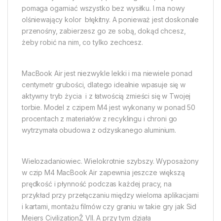
pomaga ogarniać wszystko bez wysiłku. I ma nowy
olśniewający kolor  błękitny. A ponieważ jest doskonale
przenośny, zabierzesz go ze sobą, dokąd chcesz,
żeby robić na nim, co tylko zechcesz.
MacBook Air jest niezwykle lekki i ma niewiele ponad
centymetr grubości, dlatego idealnie wpasuje się w
aktywny tryb życia  i z łatwością zmieści się w Twojej
torbie. Model z czipem M4 jest wykonany w ponad 50
procentach z materiałów z recyklingu i chroni go
wytrzymała obudowa z odzyskanego aluminium.
Wielozadaniowiec. Wielokrotnie szybszy. Wyposażony
w czip M4 MacBook Air zapewnia jeszcze większą
prędkość i płynność podczas każdej pracy, na
przykład przy przełączaniu między wieloma aplikacjami
i kartami, montażu filmów czy graniu w takie gry jak Sid
Meiers CivilizationŽ VII. A przy tym działa