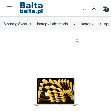
Skip to navigation
Skip to content
Open
0
Strona główna
laptopy i akcesoria
laptopy
Appl
🔍