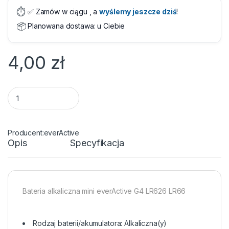
⏱️
✅ Zamów w ciągu
, a
wyślemy jeszcze dziś
!
📦
Planowana dostawa:
u Ciebie
4,00
zł
Bateria LR626 2 szt. everActive quantity
everActive
Opis
Specyfikacja
Bateria alkaliczna mini everActive G4 LR626 LR66
Rodzaj baterii/akumulatora: Alkaliczna(y)