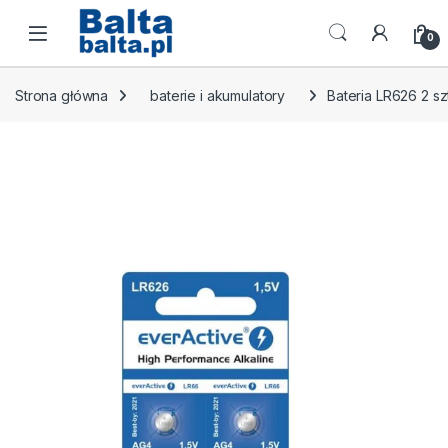
Skip to navigation
Skip to content
Open
0
Strona główna
baterie i akumulatory
Bateria LR626 2 sz