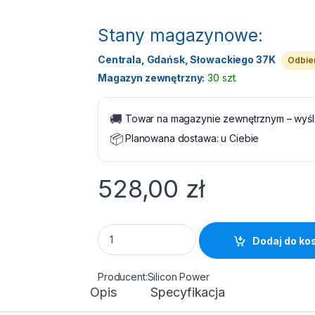
Stany magazynowe:
Centrala, Gdańsk, Słowackiego 37K
Odbier
Magazyn zewnętrzny:
30 szt.
🚚
Towar na magazynie zewnętrznym – wyś
📦
Planowana dostawa:
u Ciebie
528,00
zł
DIMM PC-3200 DDR4 16GB Silicon Power qu
Dodaj do ko
Silicon Power
Opis
Specyfikacja