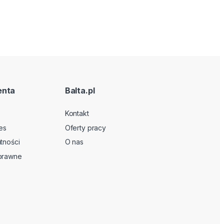
enta
Balta.pl
Kontakt
es
Oferty pracy
tności
O nas
 prawne