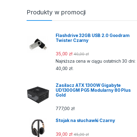
Produkty w promocji
Flashdrive 32GB USB 2.0 Goodram
Twister Czarny
35,00
zł
40,00
zł
Najniższa cena w ciągu ostatnich 30 dni:
40,00
zł
.
Zasilacz ATX 1300W Gigabyte
UD1300GM PG5 Modularny 80 Plus
Gold
777,00
zł
Stojak na słuchawki Czarny
39,00
zł
45,00
zł