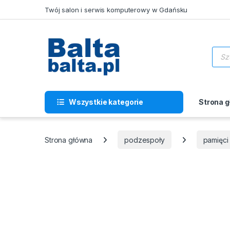
Skip to navigation
Skip to content
Twój salon i serwis komputerowy w Gdańsku
Wysz
Wszystkie kategorie
Strona 
Strona główna
podzespoły
pamięc