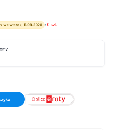
:
0 szt.
z we wtorek, 11.08.2026
lemy:
antity
szyka