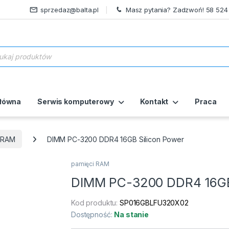
sprzedaz@balta.pl
Masz pytania? Zadzwoń! 58 524
ukiwarka produktów
główna
Serwis komputerowy
Kontakt
Praca
i RAM
DIMM PC-3200 DDR4 16GB Silicon Power
pamięci RAM
DIMM PC-3200 DDR4 16GB 
Kod produktu:
SP016GBLFU320X02
Dostępność:
Na stanie