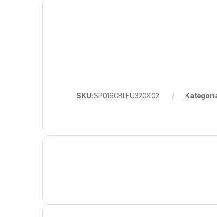
SKU:
SP016GBLFU320X02
Kategori