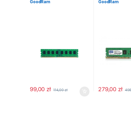
GoodRam
GoodRam
99,00
zł
279,00
zł
114,00
zł
49