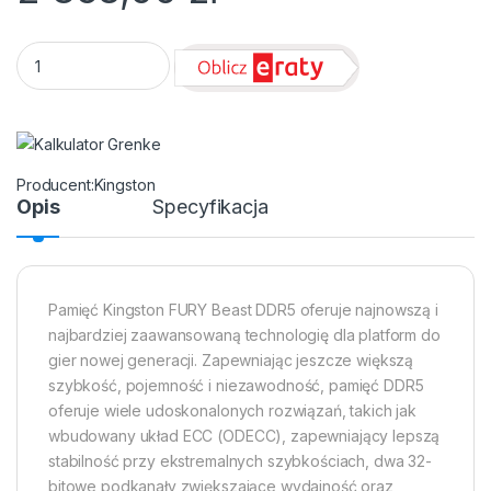
DIMM PC-6400 DDR5 32GB Kingston KF564C32BBE-32 Fury B
Kingston
Opis
Specyfikacja
Pamięć Kingston FURY Beast DDR5 oferuje najnowszą i
najbardziej zaawansowaną technologię dla platform do
gier nowej generacji. Zapewniając jeszcze większą
szybkość, pojemność i niezawodność, pamięć DDR5
oferuje wiele udoskonalonych rozwiązań, takich jak
wbudowany układ ECC (ODECC), zapewniający lepszą
stabilność przy ekstremalnych szybkościach, dwa 32-
bitowe podkanały zwiększające wydajność oraz