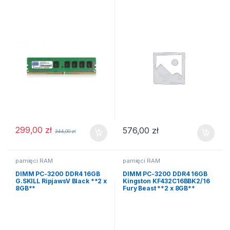
299,00
zł
576,00
zł
344,00
zł
pamięci RAM
pamięci RAM
DIMM PC-3200 DDR4 16GB
DIMM PC-3200 DDR4 16GB
G.SKILL RipjawsV Black **2 x
Kingston KF432C16BBK2/16
8GB**
Fury Beast **2 x 8GB**