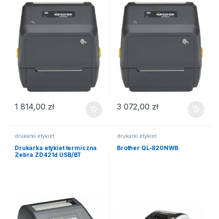
1 814,00
zł
3 072,00
zł
drukarki etykiet
drukarki etykiet
Drukarka etykiet termiczna
Brother QL-820NWB
Zebra ZD421d USB/BT