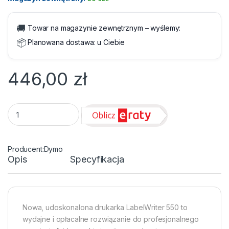
🚚
Towar na magazynie zewnętrznym – wyślemy:
📦
Planowana dostawa:
u Ciebie
446,00
zł
Drukarka etykiet Dymo LabelWriter 550 quantity
Dymo
Opis
Specyfikacja
Nowa, udoskonalona drukarka LabelWriter 550 to
wydajne i opłacalne rozwiązanie do profesjonalnego