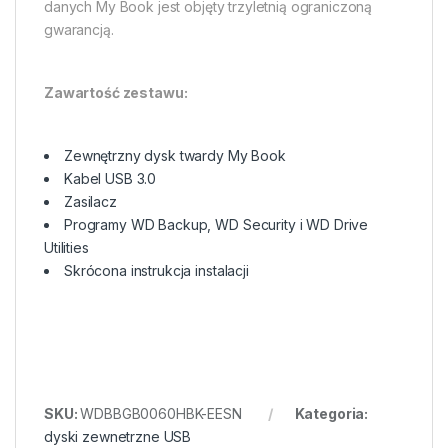
danych My Book jest objęty trzyletnią ograniczoną
gwarancją.
Zawartość zestawu:
Zewnętrzny dysk twardy My Book
Kabel USB 3.0
Zasilacz
Programy WD Backup, WD Security i WD Drive
Utilities
Skrócona instrukcja instalacji
SKU:
WDBBGB0060HBK-EESN
Kategoria:
dyski zewnetrzne USB