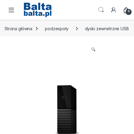
Skip to navigation
Skip to content
Open
0
Strona główna
podzespoły
dyski zewnetrzne USB
🔍