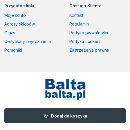
Przydatne linki
Obsługa Klienta
Moje konto
Kontakt
Adresy sklepów
Regulamin
O nas
Polityka prywatności
Certyfikaty i wyróżnienia
Polityka cookies
Poradniki
Zastrzeżenia prawne
Masz pytania? Zadzwoń!
58 524 50 00
Dodaj do koszyka