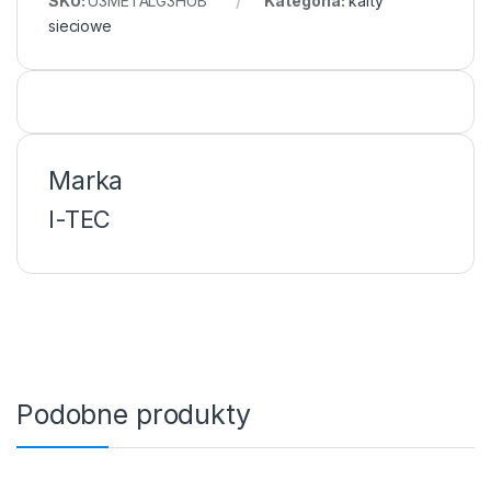
SKU:
U3METALG3HUB
Kategoria:
karty
sieciowe
Marka
I-TEC
Podobne produkty