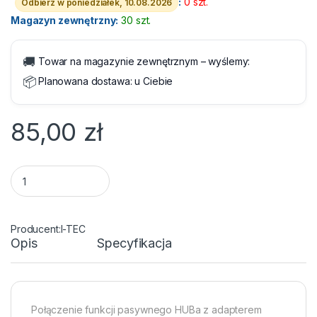
:
0 szt.
Odbierz w poniedziałek, 10.08.2026
Magazyn zewnętrzny:
30 szt.
🚚
Towar na magazynie zewnętrznym – wyślemy:
📦
Planowana dostawa:
u Ciebie
85,00
zł
Karta sieciowa USB 3.0 LAN Gigabit Ethernet 10/100/1000 Mb/
I-TEC
Opis
Specyfikacja
Połączenie funkcji pasywnego HUBa z adapterem