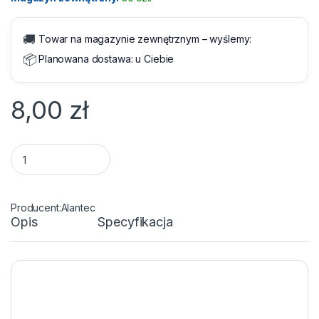
🚚
Towar na magazynie zewnętrznym – wyślemy:
📦
Planowana dostawa:
u Ciebie
8,00
zł
Moduł Keystone RJ45 Cat 5e UTP Biały Alantec quantity
Alantec
Opis
Specyfikacja