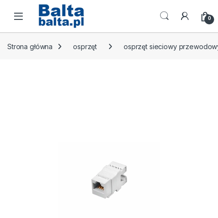
Skip to navigation
Skip to content
Open
0
Strona główna
osprzęt
osprzęt sieciowy przewodow