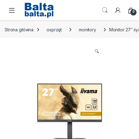
Skip to navigation
Skip to content
Open
0
Strona główna
osprzęt
monitory
Monitor 27″ i
🔍