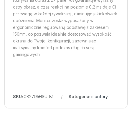
rozrywania obrazu. 27 panel VA gwarantuje wyraźny i
ostry obraz, a czas reakcji na poziomie 0,2 ms daje Ci
przewagę w każdej rywalizacji, eliminując jakiekolwiek
opóźnienia. Monitor został wyposażony w
ergonomicznie regulowaną podstawę z zakresem
150mm, co pozwala idealnie dostosować wysokość
ekranu do Twojej konfiguracji, zapewniając
maksymalny komfort podczas długich sesji
gamingowych.
SKU:
GB2795HSU-B1
Kategoria:
monitory