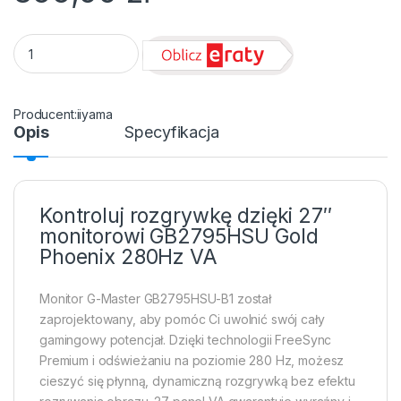
Monitor 27" iiyama G-MASTER gaming series GB2795HSU-B1 
iiyama
Opis
Specyfikacja
Kontroluj rozgrywkę dzięki 27″
monitorowi GB2795HSU Gold
Phoenix 280Hz VA
Monitor G-Master GB2795HSU-B1 został
zaprojektowany, aby pomóc Ci uwolnić swój cały
gamingowy potencjał. Dzięki technologii FreeSync
Premium i odświeżaniu na poziomie 280 Hz, możesz
cieszyć się płynną, dynamiczną rozgrywką bez efektu