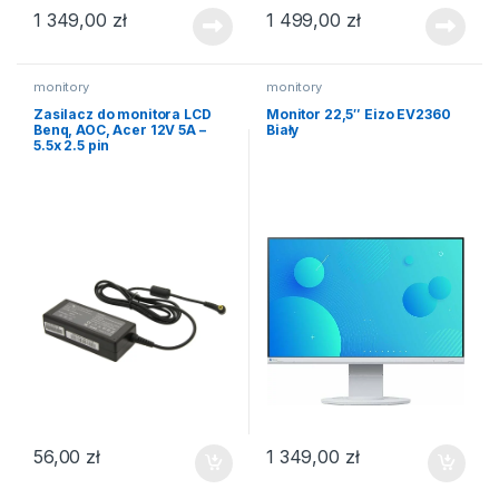
1 349,00
zł
1 499,00
zł
monitory
monitory
Zasilacz do monitora LCD
Monitor 22,5″ Eizo EV2360
Benq, AOC, Acer 12V 5A –
Biały
5.5x 2.5 pin
56,00
zł
1 349,00
zł