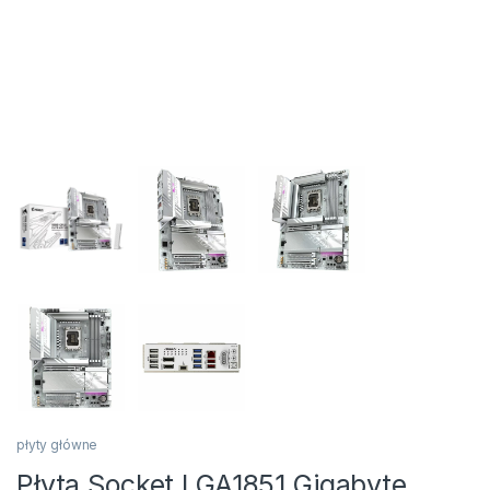
płyty główne
Płyta Socket LGA1851 Gigabyte