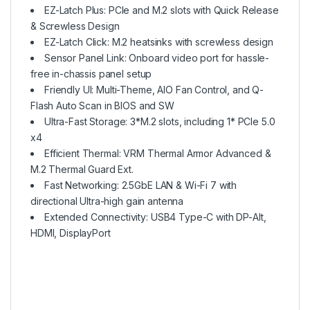
EZ-Latch Plus: PCIe and M.2 slots with Quick Release
& Screwless Design
EZ-Latch Click: M.2 heatsinks with screwless design
Sensor Panel Link: Onboard video port for hassle-
free in-chassis panel setup
Friendly UI: Multi-Theme, AIO Fan Control, and Q-
Flash Auto Scan in BIOS and SW
Ultra-Fast Storage: 3*M.2 slots, including 1* PCIe 5.0
x4
Efficient Thermal: VRM Thermal Armor Advanced &
M.2 Thermal Guard Ext.
Fast Networking: 2.5GbE LAN & Wi-Fi 7 with
directional Ultra-high gain antenna
Extended Connectivity: USB4 Type-C with DP-Alt,
HDMI, DisplayPort