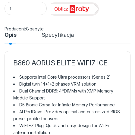
Płyta Socket LGA1851 Gigabyte B860 AORUS ELITE WIFI7 ICE q
Gigabyte
Opis
Specyfikacja
B860 AORUS ELITE WIFI7 ICE
Supports Intel Core Ultra processors (Series 2)
Digital twin 14+1+2 phases VRM solution
Dual Channel DDR5: 4*DIMMs with XMP Memory
Module Support
D5 Bionic Corsa for Infinite Memory Performance
AI PerfDrive: Provides optimal and customized BIOS
preset profile for users
WIFI EZ-Plug: Quick and easy design for Wi-Fi
antenna installation