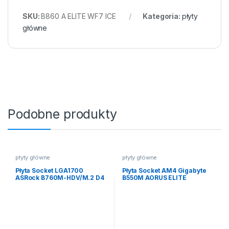
SKU:
B860 A ELITE WF7 ICE
Kategoria:
płyty
główne
Podobne produkty
płyty główne
płyty główne
Płyta Socket LGA1700
Płyta Socket AM4 Gigabyte
ASRock B760M-HDV/M.2 D4
B550M AORUS ELITE