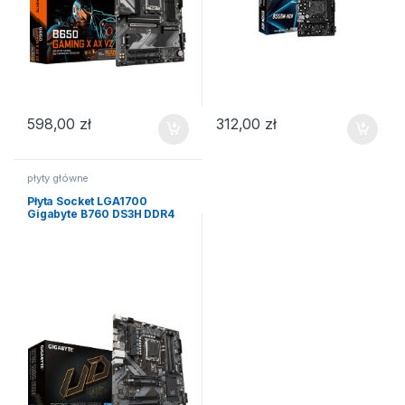
598,00
zł
312,00
zł
płyty główne
Płyta Socket LGA1700
Gigabyte B760 DS3H DDR4