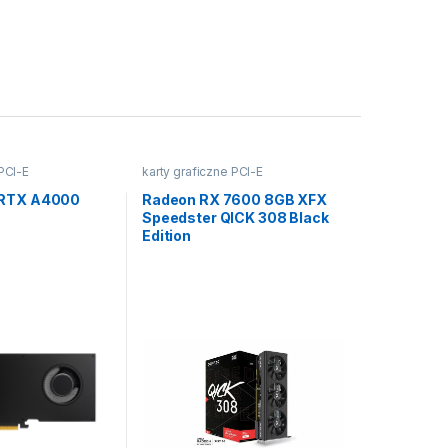
 PCI-E
karty graficzne PCI-E
 RTX A4000
Radeon RX 7600 8GB XFX
Speedster QICK 308 Black
Edition