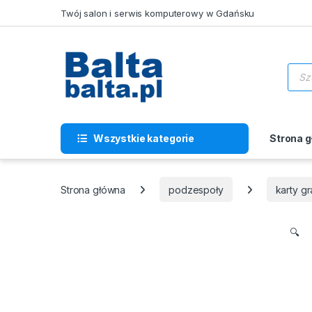
Skip to navigation
Skip to content
Twój salon i serwis komputerowy w Gdańsku
Wysz
Wszystkie kategorie
Strona 
Strona główna
podzespoły
karty gr
🔍