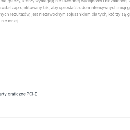
la graczy, którzy wymagają niezawodnej wydajności i niezmiennej wyt
r został zaprojektowany tak, aby sprostać trudom intensywnych sesji
nych rezultatów, jest niezawodnym sojusznikiem dla tych, którzy są 
 nic mniej.
arty graficzne PCI-E