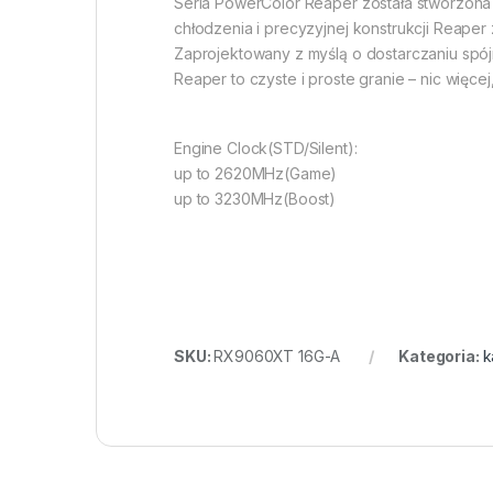
Seria PowerColor Reaper została stworzona d
chłodzenia i precyzyjnej konstrukcji Reape
Zaprojektowany z myślą o dostarczaniu spój
Reaper to czyste i proste granie – nic więcej,
Engine Clock(STD/Silent):
up to 2620MHz(Game)
up to 3230MHz(Boost)
SKU:
RX9060XT 16G-A
Kategoria:
k