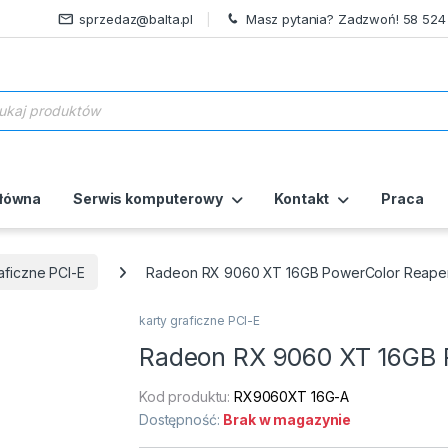
sprzedaz@balta.pl
Masz pytania? Zadzwoń! 58 524
ukiwarka produktów
główna
Serwis komputerowy
Kontakt
Praca
aficzne PCI-E
Radeon RX 9060 XT 16GB PowerColor Reape
karty graficzne PCI-E
Radeon RX 9060 XT 16GB 
Kod produktu:
RX9060XT 16G-A
Dostępność:
Brak w magazynie