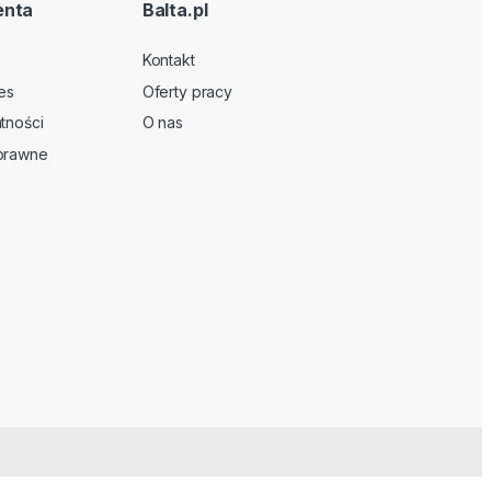
enta
Balta.pl
Kontakt
es
Oferty pracy
tności
O nas
 prawne