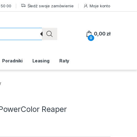
 50 00
Śledź swoje zamówienie
Moje konto
0,00
zł
0
Poradniki
Leasing
Raty
r
PowerColor Reaper