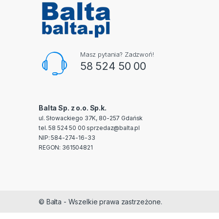
Masz pytania? Zadzwoń!
58 524 50 00
Balta Sp. z o.o. Sp.k.
ul. Słowackiego 37K, 80-257 Gdańsk
tel. 58 524 50 00
sprzedaz@balta.pl
NIP: 584-274-16-33
REGON: 361504821
© Balta - Wszelkie prawa zastrzeżone.