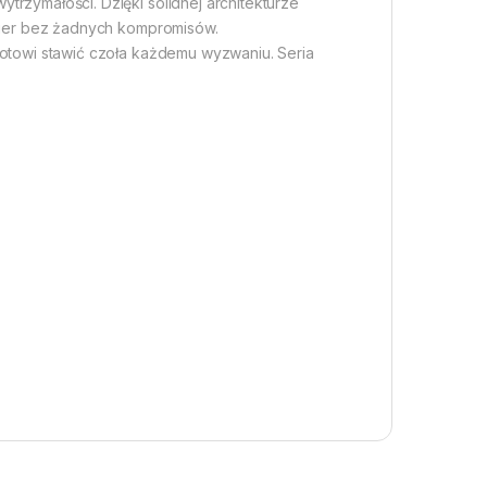
rzymałości. Dzięki solidnej architekturze
 gier bez żadnych kompromisów.
gotowi stawić czoła każdemu wyzwaniu. Seria