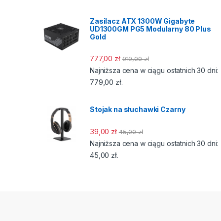
Zasilacz ATX 1300W Gigabyte
UD1300GM PG5 Modularny 80 Plus
Gold
777,00
zł
919,00
zł
Najniższa cena w ciągu ostatnich 30 dni:
779,00
zł
.
Stojak na słuchawki Czarny
39,00
zł
45,00
zł
Najniższa cena w ciągu ostatnich 30 dni:
45,00
zł
.