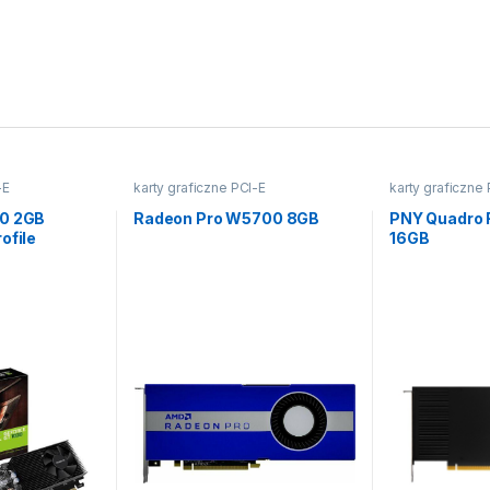
-E
karty graficzne PCI-E
karty graficzne
30 2GB
Radeon Pro W5700 8GB
PNY Quadro
ofile
16GB