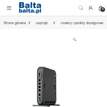
Skip to navigation
Skip to content
Open
0
Strona główna
osprzęt
routery i punkty dostępowe
🔍