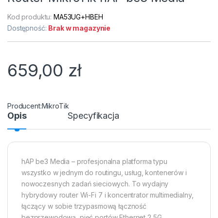
Kod produktu:
MA53UG+HBEH
Dostępność:
Brak w magazynie
659,00
zł
MikroTik
Opis
Specyfikacja
hAP be3 Media – profesjonalna platforma typu
wszystko w jednym do routingu, usług, kontenerów i
nowoczesnych zadań sieciowych. To wydajny
hybrydowy router Wi-Fi 7 i koncentrator multimedialny,
łączący w sobie trzypasmową łączność
bezprzewodową, pięć portów Ethernet 2,5G,