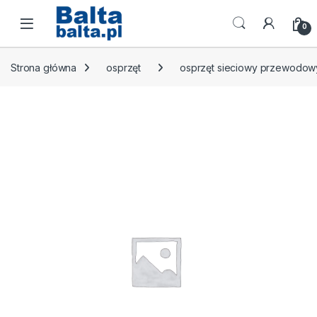
Skip to navigation
Skip to content
Open
0
Strona główna
osprzęt
osprzęt sieciowy przewodow