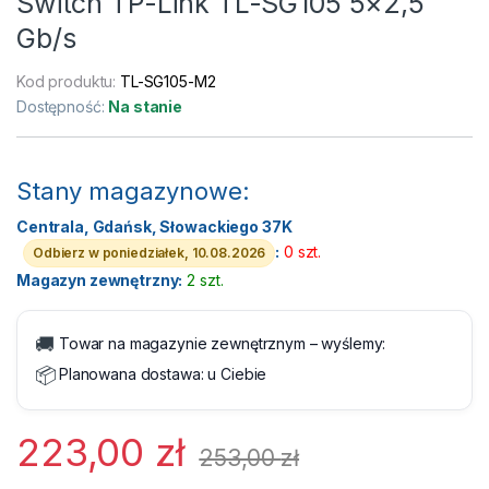
Switch TP-Link TL-SG105 5×2,5
Gb/s
Kod produktu:
TL-SG105-M2
Dostępność:
Na stanie
Stany magazynowe:
Centrala, Gdańsk, Słowackiego 37K
:
0 szt.
Odbierz w poniedziałek, 10.08.2026
Magazyn zewnętrzny:
2 szt.
🚚
Towar na magazynie zewnętrznym – wyślemy:
📦
Planowana dostawa:
u Ciebie
223,00
zł
253,00
zł