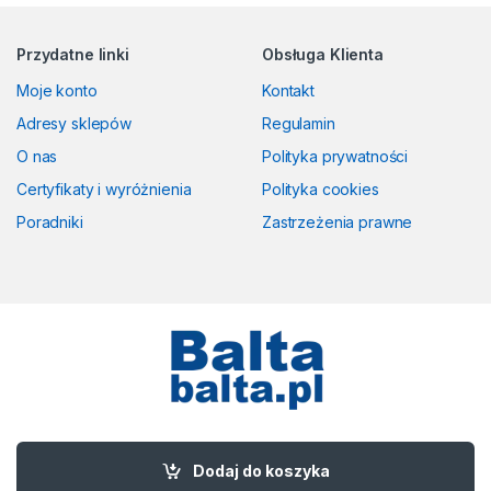
Przydatne linki
Obsługa Klienta
Moje konto
Kontakt
Adresy sklepów
Regulamin
O nas
Polityka prywatności
Certyfikaty i wyróżnienia
Polityka cookies
Poradniki
Zastrzeżenia prawne
Masz pytania? Zadzwoń!
58 524 50 00
Dodaj do koszyka