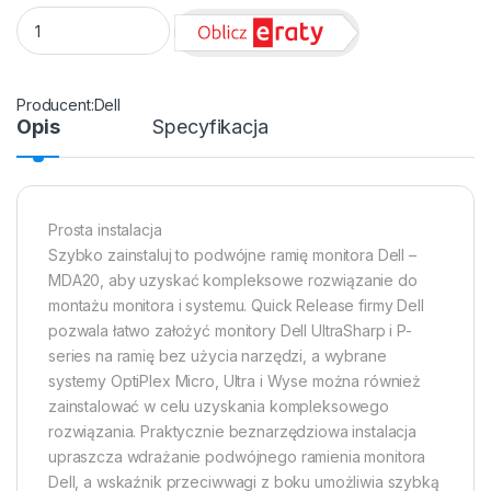
Uchwyt do mocowania LCD Dell MDA20 - biurkowy, podwójny 
Dell
Opis
Specyfikacja
Prosta instalacja
Szybko zainstaluj to podwójne ramię monitora Dell –
MDA20, aby uzyskać kompleksowe rozwiązanie do
montażu monitora i systemu. Quick Release firmy Dell
pozwala łatwo założyć monitory Dell UltraSharp i P-
series na ramię bez użycia narzędzi, a wybrane
systemy OptiPlex Micro, Ultra i Wyse można również
zainstalować w celu uzyskania kompleksowego
rozwiązania. Praktycznie beznarzędziowa instalacja
upraszcza wdrażanie podwójnego ramienia monitora
Dell, a wskaźnik przeciwwagi z boku umożliwia szybką