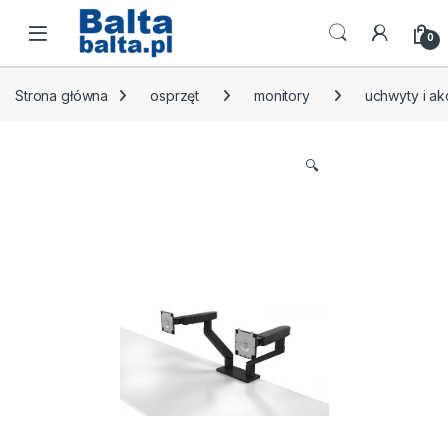
Skip to navigation
Skip to content
Open
0
Strona główna
osprzęt
monitory
uchwyty i a
🔍