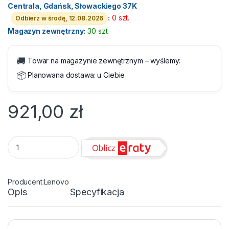
Centrala, Gdańsk, Słowackiego 37K
:
0 szt.
Odbierz w środę, 12.08.2026
Magazyn zewnętrzny:
30 szt.
🚚
Towar na magazynie zewnętrznym – wyślemy:
📦
Planowana dostawa:
u Ciebie
921,00
zł
Rozszerzenie gwarancji Lenovo do 3 lat Premier Support with
Lenovo
Opis
Specyfikacja