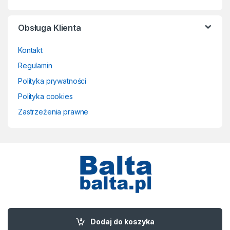
Obsługa Klienta
Kontakt
Regulamin
Polityka prywatności
Polityka cookies
Zastrzeżenia prawne
Masz pytania? Zadzwoń!
58 524 50 00
Dodaj do koszyka