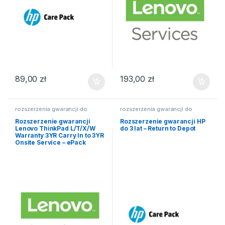
89,00
zł
193,00
zł
rozszerzenia gwarancji do
rozszerzenia gwarancji do
laptopów
laptopów
Rozszerzenie gwarancji
Rozszerzenie gwarancji HP
Lenovo ThinkPad L/T/X/W
do 3 lat – Return to Depot
Warranty 3YR Carry In to 3YR
Onsite Service – ePack