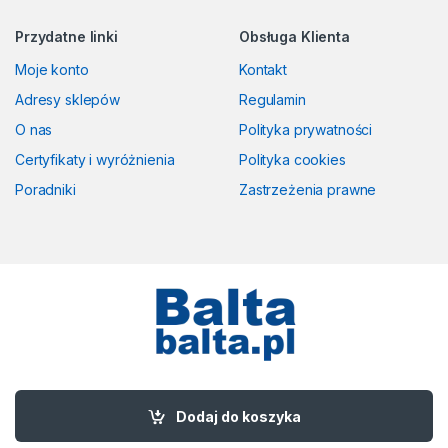
Przydatne linki
Obsługa Klienta
Moje konto
Kontakt
Adresy sklepów
Regulamin
O nas
Polityka prywatności
Certyfikaty i wyróżnienia
Polityka cookies
Poradniki
Zastrzeżenia prawne
Masz pytania? Zadzwoń!
58 524 50 00
Dodaj do koszyka