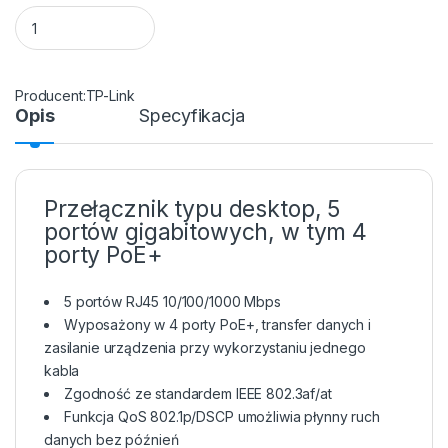
Switch TP-Link TL-SG1005LP 5x10/100/1000 MB/s 4xPoE+ qua
TP-Link
Opis
Specyfikacja
Przełącznik typu desktop, 5
portów gigabitowych, w tym 4
porty PoE+
5 portów RJ45 10/100/1000 Mbps
Wyposażony w 4 porty PoE+, transfer danych i
zasilanie urządzenia przy wykorzystaniu jednego
kabla
Zgodność ze standardem IEEE 802.3af/at
Funkcja QoS 802.1p/DSCP umożliwia płynny ruch
danych bez późnień