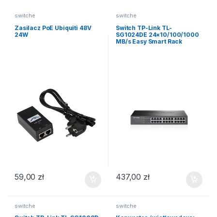
switche
switche
Zasilacz PoE Ubiquiti 48V
Switch TP-Link TL-
24W
SG1024DE 24×10/100/1000
MB/s Easy Smart Rack
59,00
zł
437,00
zł
switche
switche