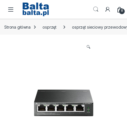
Skip to navigation
Skip to content
Open
0
Strona główna
osprzęt
osprzęt sieciowy przewodow
🔍