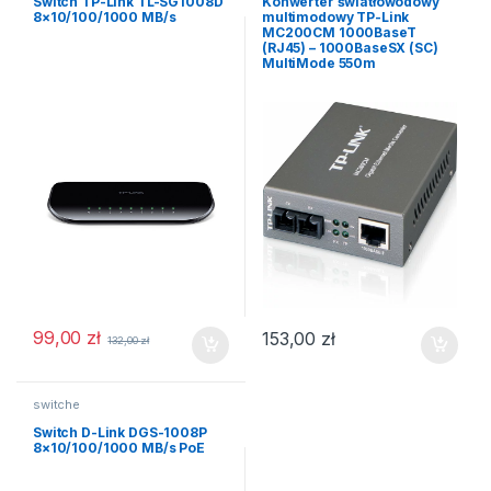
Switch TP-Link TL-SG1008D
Konwerter światłowodowy
8×10/100/1000 MB/s
multimodowy TP-Link
MC200CM 1000BaseT
(RJ45) – 1000BaseSX (SC)
MultiMode 550m
99,00
zł
153,00
zł
132,00
zł
switche
Switch D-Link DGS-1008P
8×10/100/1000 MB/s PoE