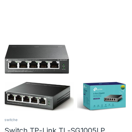
switche
Switch TP-Link TL-SG1005LP